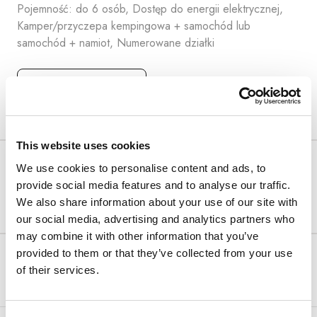
Pojemność: do 6 osób, Dostęp do energii elektrycznej,
Kamper/przyczepa kempingowa + samochód lub
samochód + namiot, Numerowane działki
Zobacz szczegóły
This website uses cookies
FLEXIBLE RATE
We use cookies to personalise content and ads, to
Bezpłatna anulacja – zapłać w obiekcie!
provide social media features and to analyse our traffic.
We also share information about your use of our site with
Oferta specjalna
our social media, advertising and analytics partners who
may combine it with other information that you’ve
Minimalny czas pobytu:
Arena Rewards
1
provided to them or that they’ve collected from your use
noc(e)
57.00 €
60.00 €
of their services.
FREE CANCELLATION