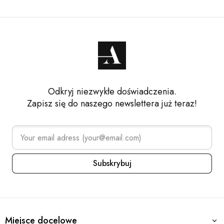
Odkryj niezwykłe doświadczenia.
Zapisz się do naszego newslettera już teraz!
Subskrybuj
Arena Collection – Footer navi
Miejsce docelowe
Miejsce docelowe