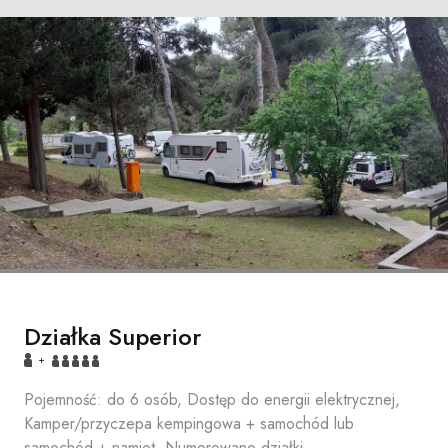
Działka Superior
+
Pojemność: do 6 osób, Dostęp do energii elektrycznej,
Kamper/przyczepa kempingowa + samochód lub
samochód + namiot Numerowane działki