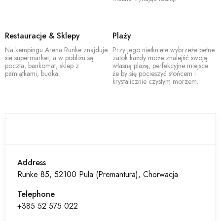
Restauracje & Sklepy
Plaży
Na kempingu Arena Runke znajduje
Przy jego nietknięte wybrzeże pełne
się supermarket, a w pobliżu są
zatok każdy może znalejść swoją
poczta, bankomat, sklep z
własną plażę, perfekcyjne miejsce
pamiątkami, budka.
że by się pocieszyć słońcem i
krystalicznie czystym morzem.
.
Address
Runke 85, 52100 Pula (Premantura), Chorwacja
Telephone
+385 52 575 022