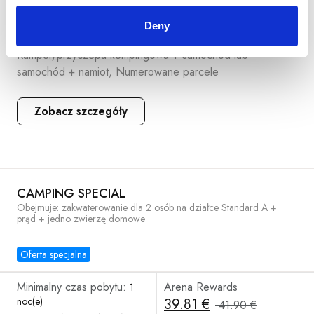
Deny
Pojemność: do 2 osób, Dostęp do energii elektrycznej,
Kamper/przyczepa kempingowa + samochód lub
samochód + namiot, Numerowane parcele
Zobacz szczegóły
CAMPING SPECIAL
Obejmuje: zakwaterowanie dla 2 osób na działce Standard A +
prąd + jedno zwierzę domowe
Oferta specjalna
Minimalny czas pobytu:
Arena Rewards
1
noc(e)
39.81 €
41.90 €