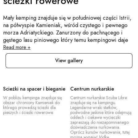
scieżki rowerowe
Mały kemping znajduje się w południowej części Istrii,
na półwyspie Kamieniak, wśród czystego i pewnego
morza Adriatyckiego. Zanurzony do pachnącego i
gęstego lasu piniowego który temu kempingowi daje
uczucie prywatności.
Read more +
View gallery
Scieżki na spacer i bieganie
Centrum nurkarskie
W pobliżu kempinga znajduje się
Centrum nurkarskie Scuba Libre
obszar chroniony Kamieniak do
znajduje się na kempingu.
którego prowadzą scieżki dla
Legendarne wraki statków,
pieszych i ścieżki rowerowe.
podwodne jaskinie które odejmują
oddech i ciekawe wycieczki
zapraszają do niezapomnianego
doświadczenia nurkowania.
Oprócz kursów nurkowania, tutaj
można wynająć łódkę.