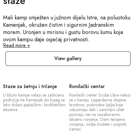
staze
Mali kamp smješten u južnom dijelu Istre, na poluotoku
Kamenjak, okružen čistim i sigurnim Jadranskim
morem. Uronjen u mirisnu i gustu borovu šumu koja
ovom kampu daje osjećaj privatnosti.
Read more +
View gallery
Staze za šetnju i trčanje
Ronilački centar
U blizini kampa nalazi se zaštićeno
Ronilački centar Scuba Libre nalazi
područje rta Kamenjak do kojeg se
se u kampu. Legendarne olupine
lako dolazi pješačkim i biciklističkim
brodova, podvodne špilje koje
stazama.
oduzimaju dah i zanimljivi izleti
pozivaju vas na nezaboravno
iskustvo ronjenja. Osim tečajeva
ronjenja, ovdje možete i unajmiti
čamac.