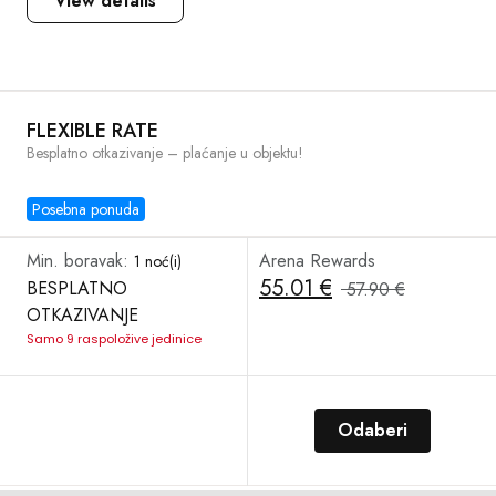
View details
FLEXIBLE RATE
Besplatno otkazivanje – plaćanje u objektu!
Posebna ponuda
Min. boravak:
Arena Rewards
1 noć(i)
55.01 €
BESPLATNO
57.90 €
OTKAZIVANJE
Samo 9 raspoložive jedinice
Odaberi