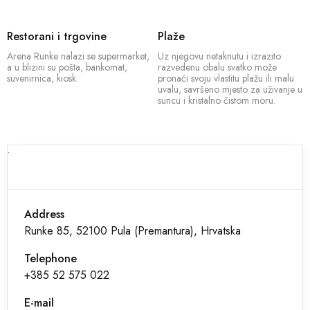
Restorani i trgovine
Plaže
Arena Runke nalazi se supermarket,
Uz njegovu netaknutu i izrazito
a u blizini su pošta, bankomat,
razvedenu obalu svatko može
suvenirnica, kiosk.
pronaći svoju vlastitu plažu ili malu
uvalu, savršeno mjesto za uživanje u
suncu i kristalno čistom moru.
.
Address
Runke 85, 52100 Pula (Premantura), Hrvatska
Telephone
+385 52 575 022
E-mail