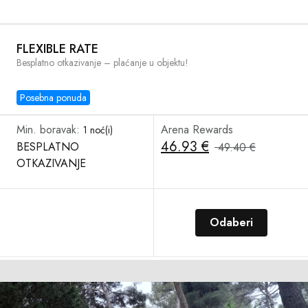
FLEXIBLE RATE
Besplatno otkazivanje – plaćanje u objektu!
Posebna ponuda
Min. boravak:
Arena Rewards
1 noć(i)
46.93 €
BESPLATNO
49.40 €
OTKAZIVANJE
Odaberi