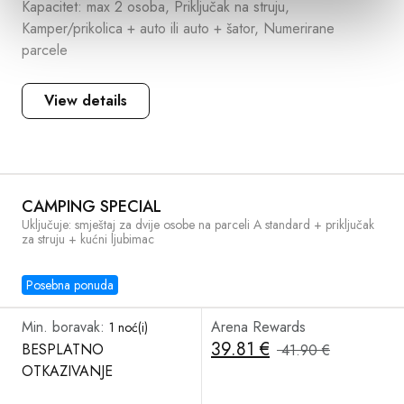
Kapacitet: max 2 osoba, Priključak na struju,
Kamper/prikolica + auto ili auto + šator, Numerirane
parcele
View details
CAMPING SPECIAL
Uključuje: smještaj za dvije osobe na parceli A standard + priključak
za struju + kućni ljubimac
Posebna ponuda
Min. boravak:
Arena Rewards
1 noć(i)
39.81 €
BESPLATNO
41.90 €
OTKAZIVANJE