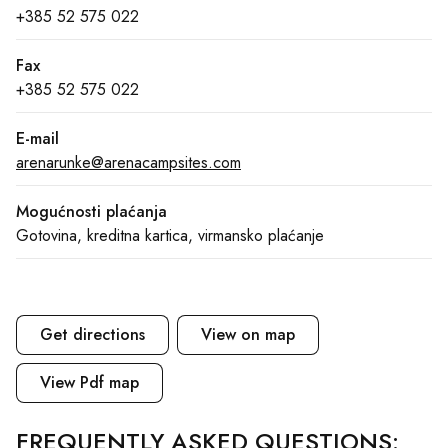
+385 52 575 022
Fax
+385 52 575 022
E-mail
arenarunke@arenacampsites.com
Mogućnosti plaćanja
Gotovina, kreditna kartica, virmansko plaćanje
Get directions
View on map
View Pdf map
FREQUENTLY ASKED QUESTIONS: