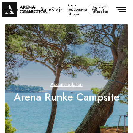
Arena
Posebne
Sastanci i
Smještaj
Hr
Destinacije
Nezaboravna
ponude
događanja
Iskustva
Accommodation
Arena Runke Campsite