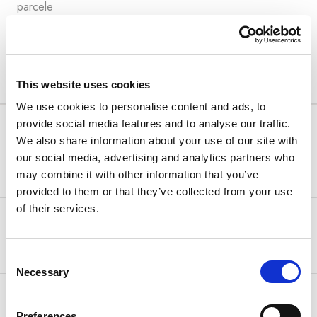
parcele
View details
This website uses cookies
We use cookies to personalise content and ads, to
provide social media features and to analyse our traffic.
FLEXIBLE RATE
We also share information about your use of our site with
Besplatno otkazivanje – plaćanje u objektu!
our social media, advertising and analytics partners who
may combine it with other information that you’ve
Posebna ponuda
provided to them or that they’ve collected from your use
of their services.
Min. boravak:
Arena Rewards
1 noć(i)
57.00 €
BESPLATNO
60.00 €
OTKAZIVANJE
Consent
Necessary
Selection
Odaberi
Preferences