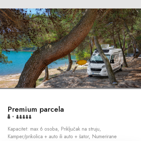
Premium parcela
+
Kapacitet: max 6 osoba, Priključak na struju,
Kamper/prikolica + auto ili auto + šator, Numerirane