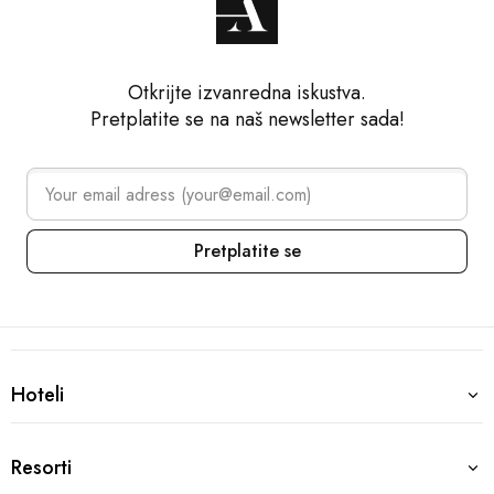
Otkrijte izvanredna iskustva.
Pretplatite se na naš newsletter sada!
Pretplatite se
Arena Collection – Footer navi
Destinacije
Hoteli
Hoteli
Pula, Hrvatska
Resorti
Resorti
Grand Hotel Brioni Pula, A Radisson Collection Hotel