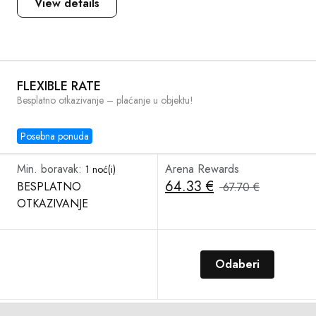
View details
FLEXIBLE RATE
Besplatno otkazivanje – plaćanje u objektu!
Posebna ponuda
Min. boravak:
Arena Rewards
1 noć(i)
64.33 €
BESPLATNO
67.70 €
OTKAZIVANJE
Odaberi