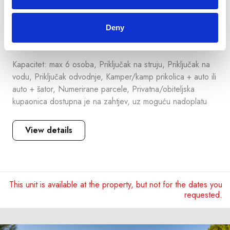
Luxury parcela prvi red do mora
Deny
+
Kapacitet: max 6 osoba, Priključak na struju, Priključak na
vodu, Priključak odvodnje, Kamper/kamp prikolica + auto ili
auto + šator, Numerirane parcele, Privatna/obiteljska
kupaonica dostupna je na zahtjev, uz moguću nadoplatu
View details
This unit is available at the property, but not for the dates you
requested.