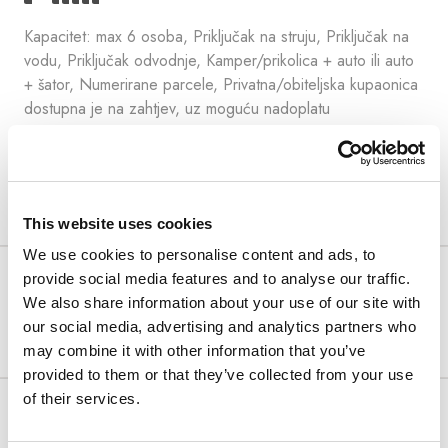
Kapacitet: max 6 osoba, Priključak na struju, Priključak na
vodu, Priključak odvodnje, Kamper/prikolica + auto ili auto
+ šator, Numerirane parcele, Privatna/obiteljska kupaonica
dostupna je na zahtjev, uz moguću nadoplatu
View details
This website uses cookies
We use cookies to personalise content and ads, to
FLEXIBLE RATE
provide social media features and to analyse our traffic.
Besplatno otkazivanje – plaćanje u objektu!
We also share information about your use of our site with
our social media, advertising and analytics partners who
may combine it with other information that you’ve
Posebna ponuda
provided to them or that they’ve collected from your use
Min. boravak:
Arena Rewards
of their services.
1 noć(i)
109.55 €
BESPLATNO
115.30 €