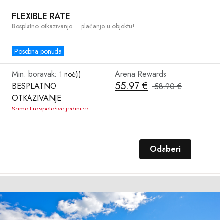
FLEXIBLE RATE
Besplatno otkazivanje – plaćanje u objektu!
Posebna ponuda
Min. boravak:
Arena Rewards
1 noć(i)
55.97 €
BESPLATNO
58.90 €
OTKAZIVANJE
Samo 1 raspoložive jedinice
Odaberi