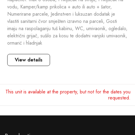
vodu, Kamper/kamp prikolica + auto ili auto + šator,
Numerirane parcele, Jedinstven i luksuzan dodatak je
vlastiti sanitarni čvor smješten izravno na parceli, Gosti
imaju na raspolaganju tuš kabinu, WC, umivaonik, ogledalo,
električni grijač, sušilo za kosu te dodatni vanjski umivaonik,
ormarić i hladnjak
View details
This unit is available at the property, but not for the dates you
requested.