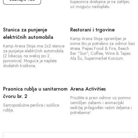
kupaonica dostupna je na zahtjev,
djecom. Uključite se u niz aktivnosti poput ronjenja,
uz moguću nadoplatu.
plivanja, sunčanja i sportova poput košarke, odbojke i
jedrenja. Kako bi zadovoljili sve vaše potrebe, objekt
obuhvaća restorane, mini market i bar. Ako osjetite
Stanica za punjenje
Restorani i trgovine
potrebu za kulturnim uzdizanjem i poviješću, povijesna
električnih automobila
Kamp Arena Stoja opremljen je
jezgra Pule udaljena je samo 4 km. Ova regija je
svime što je potrebno za odmor bez
Kamp Arena Stoja ima 2x2 stanice
poznata po svojoj mirnoj prirodnoj ljepoti. Uz naše
stresa. Pepas Food & Fire, Beach
za punjenje električnih automobila
Bar "Sun", Coffee, Wine & Tapas:
vrhunsko gostoprimstvo, ovo je recept za nezaboravan
(2 lokacije, na svakoj po 2
Ala Šu, Supermarket Konzum.
punionice). Moguća je naplata
bijeg od svakodnevnice.
dodatnih troškova.
Praonica rublja u sanitarnom
Arena Activities
čvoru br. 2
Priuštite si pravi odmor uz pomno
osmišljen zabavni i animacijski
Samoposlužne perilice i sušilice
sadržaj prilagođen vašim željama i
rublja.
potrebama!
.