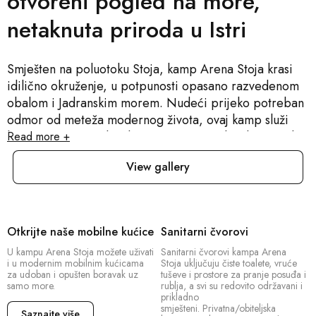
otvoreni pogled na more,
netaknuta priroda u Istri
Smješten na poluotoku Stoja, kamp Arena Stoja krasi
idilično okruženje, u potpunosti opasano razvedenom
obalom i Jadranskim morem. Nudeći prijeko potreban
odmor od meteža modernog života, ovaj kamp služi
kao utočište i za obitelji i za parove. Ljubitelji prirode
Read more +
bit će kao kod kuće u našem prostranom kampu koji u
View gallery
ponudi ima parcele za šatore i za kampere. Oni koji
traže udobnost mogu se raskomotiti u našim camping
kućicama opremljenim kuhinjom, a svaka ima i vlastitu
terasu. Uživajte u sadržajima poput TV-a, potpuno
Otkrijte naše mobilne kućice
Sanitarni čvorovi
opremljene kuhinje i vlastite kupaonice s tušem. Pogled
U kampu Arena Stoja možete uživati
Sanitarni čvorovi kampa Arena
iz kampa nudi impresivno bijele stijene i tirkizno more.
i u modernim mobilnim kućicama
Stoja uključuju čiste toalete, vruće
Čekaju vas raznolike plaže za različite preferencije -
za udoban i opušten boravak uz
tuševe i prostore za pranje posuđa i
samo more.
rublja, a svi su redovito održavani i
stjenovite obale za ljubitelje prirode, litice za
prikladno
avanturiste i šljunčane plaže savršene za obitelji s
smješteni. Privatna/obiteljska
Saznajte više