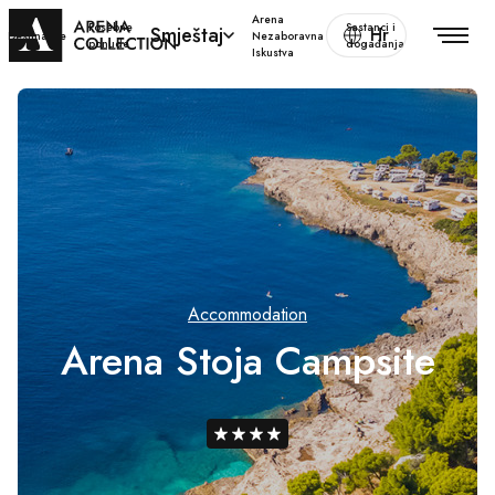
Arena
Posebne
Sastanci i
Smještaj
Hr
Destinacije
Nezaboravna
ponude
događanja
Iskustva
Accommodation
Arena Stoja Campsite