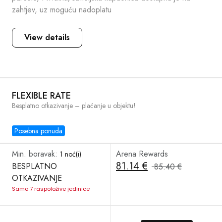
zahtjev, uz moguću nadoplatu
View details
FLEXIBLE RATE
Besplatno otkazivanje – plaćanje u objektu!
Posebna ponuda
Min. boravak:
Arena Rewards
1 noć(i)
81.14 €
BESPLATNO
85.40 €
OTKAZIVANJE
Samo 7 raspoložive jedinice