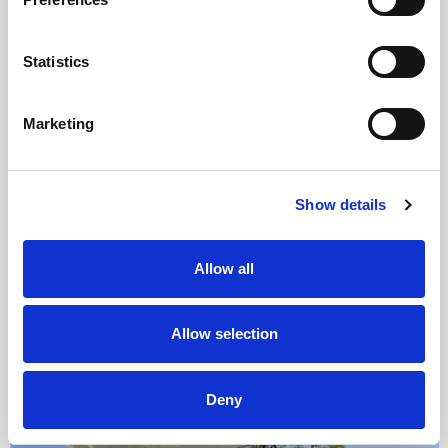
obližnji rt Kamenjak nudi obilje uvala, šljunčanih plaža i litica. Uz
kamp se nalaze lučica za privez brodova i škola ronjenja.
Statistics
Parcela
Priključci za struju
Parcele uz more
Većinom pošumljeno
Marketing
Arena Rewards cijena
Show details
Od
27.08 €
Allow all
Odaberi jedinicu
Allow selection
Camp
Deny