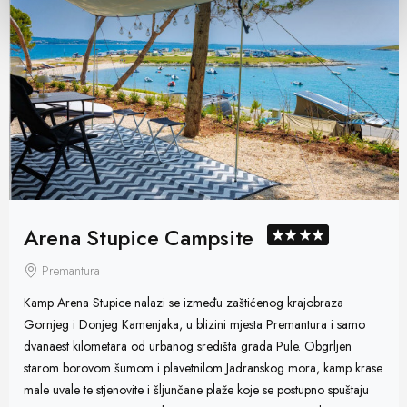
Arena Stupice Campsite
Premantura
Kamp Arena Stupice nalazi se između zaštićenog krajobraza
Gornjeg i Donjeg Kamenjaka, u blizini mjesta Premantura i samo
dvanaest kilometara od urbanog središta grada Pule. Obgrljen
starom borovom šumom i plavetnilom Jadranskog mora, kamp krase
male uvale te stjenovite i šljunčane plaže koje se postupno spuštaju