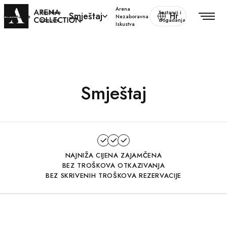
Arena
Posebne
Sastanci i
Smještaj
Hr
Destinacije
Nezaboravna
ponude
događanja
Iskustva
Smještaj
NAJNIŽA CIJENA ZAJAMČENA
BEZ TROŠKOVA OTKAZIVANJA
BEZ SKRIVENIH TROŠKOVA REZERVACIJE