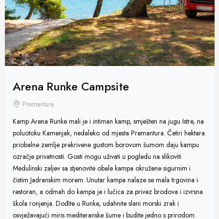
Arena Runke Campsite
Premantura
Kamp Arena Runke mali je i intiman kamp, smješten na jugu Istre, na
poluotoku Kamenjak, nedaleko od mjesta Premantura. Četiri hektara
priobalne zemlje prekrivene gustom borovom šumom daju kampu
ozračje privatnosti. Gosti mogu uživati u pogledu na slikoviti
Medulinski zaljev sa stjenovite obale kampa okružene sigurnim i
čistim Jadranskim morem. Unutar kampa nalaze se mala trgovina i
restoran, a odmah do kampa je i lučica za privez brodova i izvrsna
škola ronjenja. Dođite u Runke, udahnite slani morski zrak i
osvježavajući miris mediteranske šume i budite jedno s prirodom.