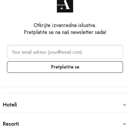
Otkrijte izvanredna iskustva.
Pretplatite se na naš newsletter sada!
Pretplatite se
Arena Collection – Footer navi
Destinacije
Hoteli
Hoteli
Pula, Hrvatska
Resorti
Resorti
Grand Hotel Brioni Pula, A Radisson Collection Hotel