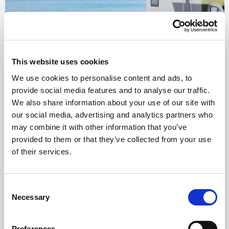
This website uses cookies
We use cookies to personalise content and ads, to
provide social media features and to analyse our traffic.
We also share information about your use of our site with
Arena Tašalera Campsite
our social media, advertising and analytics partners who
may combine it with other information that you’ve
Premantura
provided to them or that they’ve collected from your use
Mali, prijateljski kamp potpuno je uronjen u očuvanu prirodu
of their services.
Medulinskog zaljeva. Smješten je u južnom dijelu Istre, osam
kilometara od najvećeg istarskog grada – Pule, i samo jedan
kilometar od turističkog mjesta Premantura. Kamp nudi parcele na
Consent
devet hektara zemlje pretežito pokrivene bujnom borovom šumom i
Necessary
Selection
osunčani travnjak s pogledom na more, savršen za goste koji dolaze
s kamp prikolicama. Stjenovita plaža proteže se obalom kampa, dok
Preferences