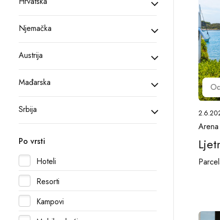
Hrvatska
Njemačka
Austrija
Mađarska
O
Srbija
2.6.20
Arena
Ljet
Po vrsti
Hoteli
Parcel
Resorti
Kampovi