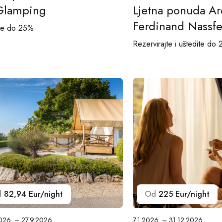
Glamping
Ljetna ponuda Ar
Ferdinand Nassfe
ite do 25%
Rezervirajte i uštedite do
d
82,94 Eur/night
Od
225 Eur/night
026. – 27.9.2026.
7.1.2026. – 31.12.2026.