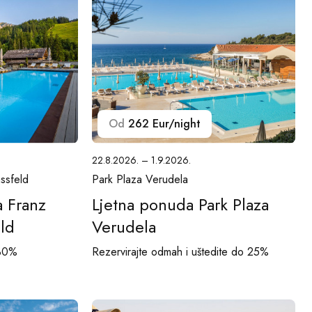
Od
262 Eur/night
22.8.2026. – 1.9.2026.
ssfeld
Park Plaza Verudela
a Franz
Ljetna ponuda Park Plaza
ld
Verudela
 30%
Rezervirajte odmah i uštedite do 25%