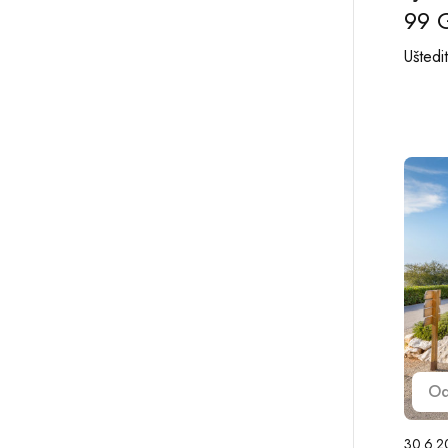
99 
Ušted
O
30.6.2