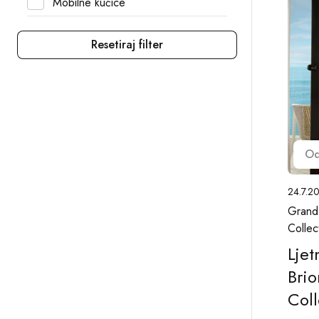
Mobilne kućice
Resetiraj filter
O
24.7.2
Grand 
Collec
Lje
Brio
Coll