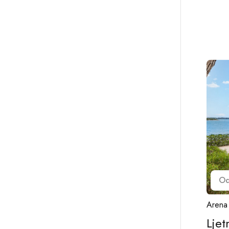
O
Arena
Lje