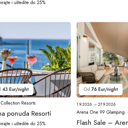
irajte i uštedite do 25%
d
43 Eur/night
Od
76 Eur/night
Collection Resorts
1.9.2026. – 27.9.2026.
na ponuda Resorti
Arena One 99 Glamping
Flash Sale – Are
irajte i uštedite do 25%