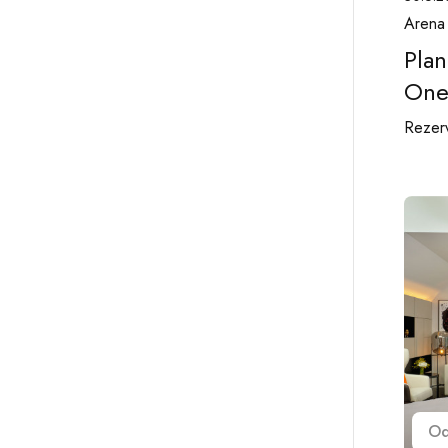
Arena
Plan
One
Rezerv
O