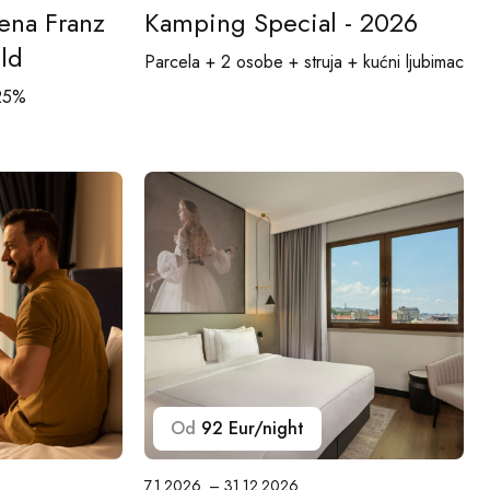
ena Franz
Kamping Special - 2026
ld
Parcela + 2 osobe + struja + kućni ljubimac
 25%
Od
92 Eur/night
7.1.2026. – 31.12.2026.