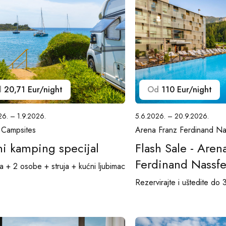
d
20,71 Eur/night
Od
110 Eur/night
26. – 1.9.2026.
5.6.2026. – 20.9.2026.
 Campsites
Arena Franz Ferdinand Na
ni kamping specijal
Flash Sale - Aren
Ferdinand Nassfe
a + 2 osobe + struja + kućni ljubimac
Rezervirajte i uštedite do