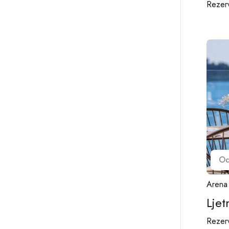
Rezerv
O
Arena 
Ljet
Rezerv