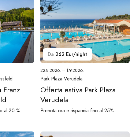
Da
262 Eur/night
22.8.2026. – 1.9.2026.
ssfeld
Park Plaza Verudela
a Franz
Offerta estiva Park Plaza
ld
Verudela
no al 30 %
Prenota ora e risparmia fino al 25%