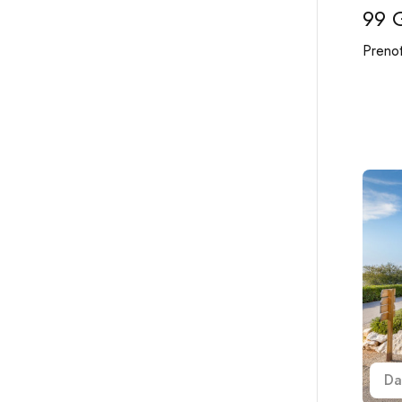
99 
Prenot
Da