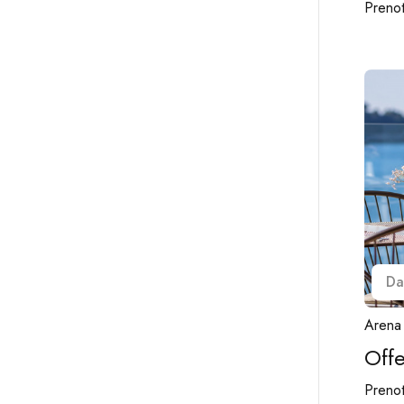
Prenot
Da
Arena 
Offe
Prenot