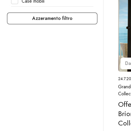
Case mobili
Azzeramento filtro
Da
24.7.2
Grand 
Collec
Offe
Brio
Coll