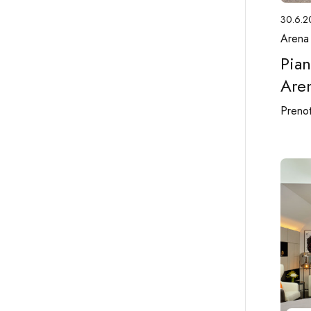
30.6.2
Arena
Pian
Are
Prenot