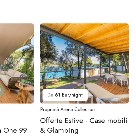
Da
61 Eur/night
Proprietà Arena Collection
Offerte Estive - Case mobili
na One 99
& Glamping