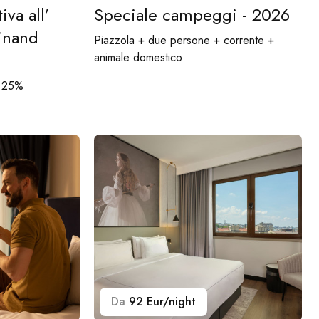
iva all’
Speciale campeggi - 2026
inand
Piazzola + due persone + corrente +
animale domestico
l 25%
Da
92 Eur/night