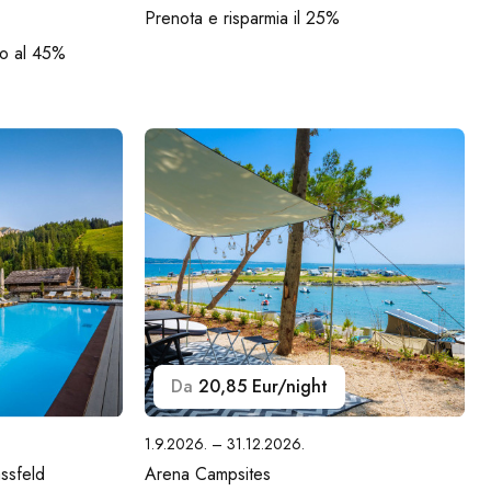
Prenota e risparmia il 25%
no al 45%
Da
20,85 Eur/night
1.9.2026. – 31.12.2026.
ssfeld
Arena Campsites