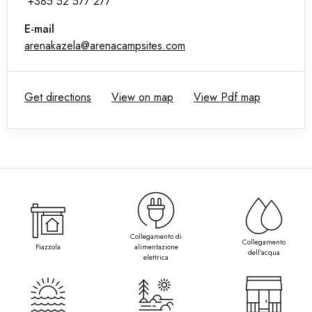
'+385 52 577 277
E-mail
arenakazela@arenacampsites.com
Get directions
View on map
View Pdf map
Collegamento di
Collegamento
Piazzola
alimentazione
dell'acqua
elettrica