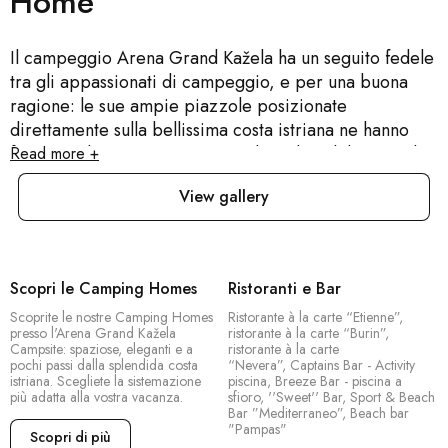
Home
Il campeggio Arena Grand Kažela ha un seguito fedele
tra gli appassionati di campeggio, e per una buona
ragione: le sue ampie piazzole posizionate
direttamente sulla bellissima costa istriana ne hanno
fatto una destinazione top. Con ben due chilometri di
Read more +
costa e zone prendisole designate, è davvero un'oasi
View gallery
di tranquillità. Personalizza la tua esperienza di
campeggio in base alle tue preferenze: scegli
piazzole spaziose o il comfort moderno delle Camping
Home di nuova concezione, dove potrai usufruire di
Scopri le Camping Homes
Ristoranti e Bar
servizi come TV, cucina attrezzata e bagno privato
Scoprite le nostre Camping Homes
Ristorante à la carte “Etienne”,
con doccia. Il campeggio dispone di due nuove
presso l'Arena Grand Kažela
ristorante à la carte “Burin”,
piscine: una piscina centrale con una propria area per
Campsite: spaziose, eleganti e a
ristorante à la carte
pochi passi dalla splendida costa
“Nevera”, Captains Bar - Activity
bambini e una lussuosa piscina a sfioro di 400 metri
istriana. Scegliete la sistemazione
piscina, Breeze Bar - piscina a
quadrati. Per finire, c'è una vasta gamma di campi da
più adatta alla vostra vacanza.
sfioro, ''Sweet'' Bar, Sport & Beach
Bar ”Mediterraneo”, Beach bar
gioco per l'intrattenimento e lo sport.
"Pampas"
Scopri di più