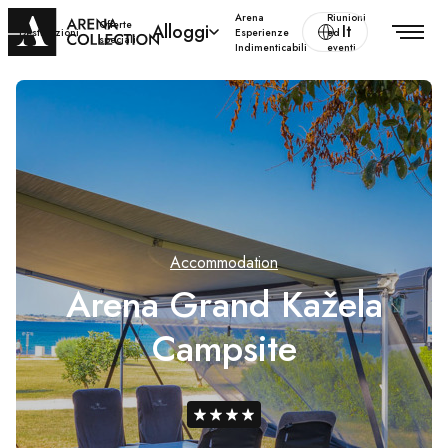
Arena
Riunioni
Offerte
Alloggi
It
Destinazioni
Esperienze
ed
speciali
Indimenticabili
eventi
Accommodation
Arena Grand Kažela
Campsite