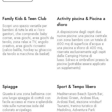
Family Kids & Teen Club
Activity piscina & Piscina a
sfioro
Scopri uno spazio versatile per
bambini di tutte le età e i loro
A disposizione degli ospiti due
genitori, che comprende: baby
nuove piscine: una piscina centrale
corner, area giochi, area giochi da
con zona bambini con un totale di
tavolo, zona relax e TV, angolo
600 mq di superficie d'acqua e
creativo, area giochi ricreativi
una piscina a sfioro di 400 mq,
(calcio balilla, hockey su ghiaccio
riservata esclusivamente agli ospiti
da tavolo e macchina da basket).
delle Camping Home di
lusso. Sdraio e ombrelloni presso le
piscine (potrebbe essere applicato
un supplemento)
Spiagge
Sport & Tempo libero
Questa è una zona bellissima con
Mediterraneo Beach Sports Bar,
una lunga spiaggia di ciottoli con
Ardossi Green, Ardossi Blue,
facile accesso al mare e splendide
Ardossi Red, stazione windsurf
viste sulle numerose isole del
Tsunami, trenino turistico di
colorato arcipelago.
Medolino, Adventure Park