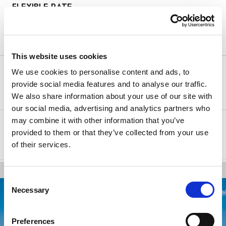
FLEXIBLE RATE
Cancellazione gratuita – pagamento all'arrivo!
Offerta speciale
This website uses cookies
Soggiorno minimo:
Arena Rewards
1 notte(i)
We use cookies to personalise content and ads, to
90.74 €
GRATUITA
95.50 €
provide social media features and to analyse our traffic.
CANCELLAZIONE
We also share information about your use of our site with
our social media, advertising and analytics partners who
may combine it with other information that you’ve
provided to them or that they’ve collected from your use
Seleziona
of their services.
Consent
Necessary
Selection
Preferences