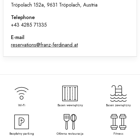
Tröpolach 152a, 9631 Tröpolach, Austria
Telephone
+43 4285 71335
E-mail
reservations@franz-ferdinand.at
Wi-Fi
Basen wewnętrzny
Basen zewnętrzny
Bezpłatny parking
Główna restauracja
Fitness