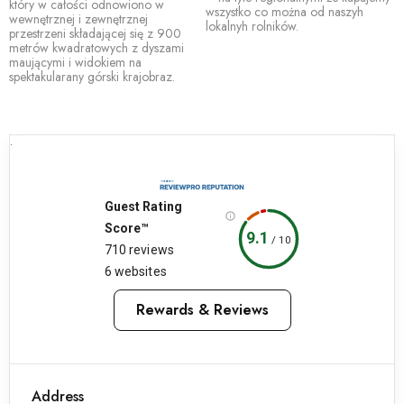
który w całości odnowiono w
wszystko co można od naszyh
wewnętrznej i zewnętrznej
lokalnyh rolników.
przestrzeni składającej się z 900
metrów kwadratowych z dyszami
maującymi i widokiem na
spektakularany górski krajobraz.
.
Guest Rating
Score™
9.1
/
10
710 reviews
6 websites
Rewards & Reviews
Address