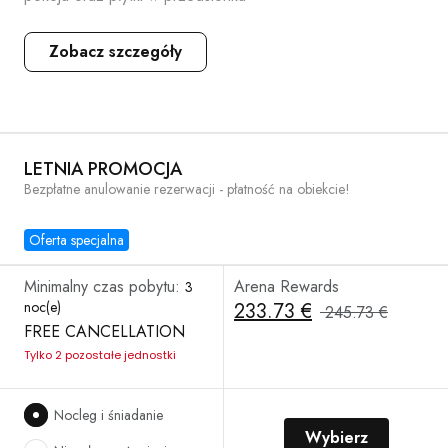
Zobacz szczegóły
LETNIA PROMOCJA
Bezpłatne anulowanie rezerwacji - płatność na obiekcie!
Oferta specjalna
Minimalny czas pobytu:
Arena Rewards
3
noc(e)
233.73 €
245.73 €
FREE CANCELLATION
Tylko 2 pozostałe jednostki
Nocleg i śniadanie
Wybierz