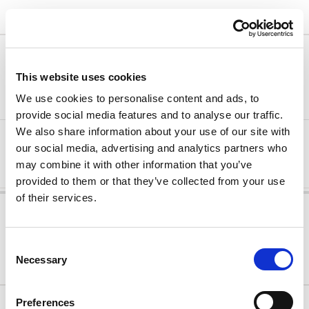
Oferta specjalna
Minimalny czas pobytu:
Arena Rewards
3
noc(e)
212.40 €
223.07 €
This website uses cookies
FREE CANCELLATION
Tylko 5 pozostałe jednostki
We use cookies to personalise content and ads, to
provide social media features and to analyse our traffic.
We also share information about your use of our site with
Nocleg i śniadanie
our social media, advertising and analytics partners who
Wybierz
Niepełne wyżywienie
may combine it with other information that you’ve
provided to them or that they’ve collected from your use
of their services.
MOBILE FLEXIBLE RATE
Bezpłatne anulowanie rezerwacji do 2 dni przed przyjazdem!
Consent
Necessary
Selection
Oferta specjalna
Minimalny czas pobytu:
Arena Rewards
1
Preferences