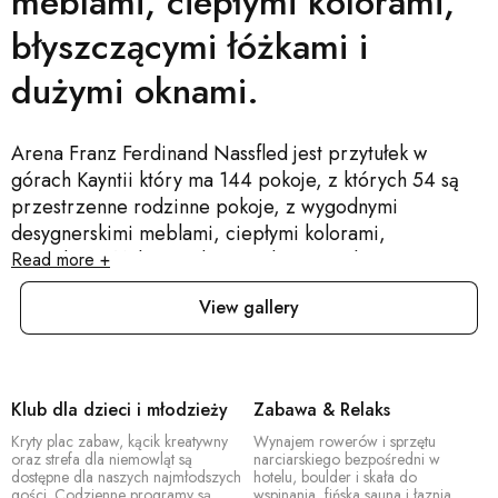
meblami, ciepłymi kolorami,
błyszczącymi łóżkami i
dużymi oknami.
Arena Franz Ferdinand Nassfled jest przytułek w
górach Kayntii który ma 144 pokoje, z których 54 są
przestrzenne rodzinne pokoje, z wygodnymi
desygnerskimi meblami, ciepłymi kolorami,
wygodnymi łóżkami i dużymi oknami. Pokoje mają
Read more +
telewizory z płaskim ekranem, szybkim wi-fi
View gallery
internetem i Państwa własną Sport Space strefą – duża
przestrzeń w Państwa pokoju na Państwa sportowy
sprzęt, który obejmuje także suszarkę do butów. To jest
idealne miejsce docelowe dla aktywnych turystów,
Klub dla dzieci i młodzieży
Zabawa & Relaks
szczególnie rodziny, grupy przyjaciół i sportowe pary.
Kryty plac zabaw, kącik kreatywny
Wynajem rowerów i sprzętu
Jesteśmy góralnym resortem. Przytułek dla wszystkich
oraz strefa dla niemowląt są
narciarskiego bezpośredni w
którzy szukają spokoju i ciszy w naturze a także hotel
dostępne dla naszych najmłodszych
hotelu, boulder i skała do
gości. Codzienne programy są
wspinania, fińska sauna i łaznia