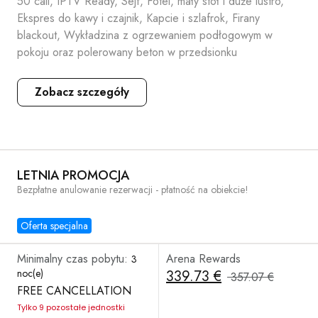
50 cali, IPTV Ready, Sejf, Fotel, mały stół i duże lustro,
Ekspres do kawy i czajnik, Kapcie i szlafrok, Firany
blackout, Wykładzina z ogrzewaniem podłogowym w
pokoju oraz polerowany beton w przedsionku
Zobacz szczegóły
LETNIA PROMOCJA
Bezpłatne anulowanie rezerwacji - płatność na obiekcie!
Oferta specjalna
Minimalny czas pobytu:
Arena Rewards
3
noc(e)
339.73 €
357.07 €
FREE CANCELLATION
Tylko 9 pozostałe jednostki