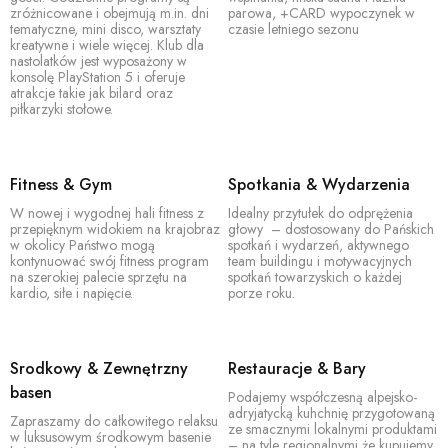
na otwartym dla wszystkich którzy lubią uczucie
zróżnicowane i obejmują m.in. dni
parowa, +CARD wypoczynek w
wolności w górach. Tutaj Państwo znajdą aktywnych
tematyczne, mini disco, warsztaty
czasie letniego sezonu
kreatywne i wiele więcej. Klub dla
turystów – szczególnie rodziny, grupy przyjaciuł i
nastolatków jest wyposażony w
pary sportowe – w pobliżu bazy wypadowej w dolinie
konsolę PlayStation 5 i oferuje
atrakcje takie jak bilard oraz
ośrodka narcarskiego Nassfeld.
piłkarzyki stołowe.
Fitness & Gym
Spotkania & Wydarzenia
W nowej i wygodnej hali fitness z
Idealny przytułek do odprężenia
przepięknym widokiem na krajobraz
głowy – dostosowany do Pańskich
w okolicy Państwo mogą
spotkań i wydarzeń, aktywnego
kontynuować swój fitness program
team buildingu i motywacyjnych
na szerokiej palecie sprzętu na
spotkań towarzyskich o każdej
kardio, siłe i napięcie.
porze roku.
Srodkowy & Zewnętrzny
Restauracje & Bary
basen
Podajemy współczesną alpejsko-
adryjatycką kuhchnię przygotowaną
Zapraszamy do całkowitego relaksu
ze smacznymi lokalnymi produktami
w luksusowym środkowym basenie
– na tyle regionalnymi że kupujemy