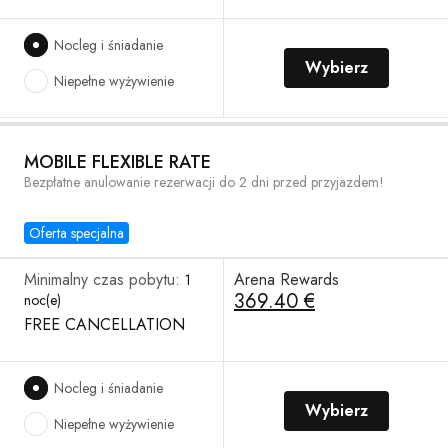
Nocleg i śniadanie
Wybierz
Niepełne wyżywienie
MOBILE FLEXIBLE RATE
Bezpłatne anulowanie rezerwacji do 2 dni przed przyjazdem!
Oferta specjalna
Minimalny czas pobytu:
Arena Rewards
1
369.40 €
noc(e)
FREE CANCELLATION
Nocleg i śniadanie
Wybierz
Niepełne wyżywienie