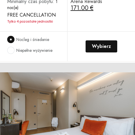
Minimalny czas pobytu:
Arena Rewards
1
171.00 €
noc(e)
FREE CANCELLATION
Tylko 4 pozostałe jednostki
Nocleg i śniadanie
Wybierz
Niepełne wyżywienie