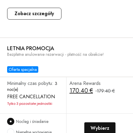
Zobacz szczegóły
LETNIA PROMOCJA
Bezpłatne anulowanie rezerwacji - płatność na obiekcie!
Oferta specjalna
Minimalny czas pobytu:
Arena Rewards
3
noc(e)
170.40 €
179.40 €
FREE CANCELLATION
Tylko 3 pozostałe jednostki
Nocleg i śniadanie
Wybierz
Niepełne wyżywienie