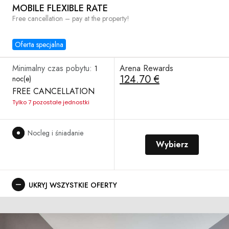
MOBILE FLEXIBLE RATE
Free cancellation – pay at the property!
Oferta specjalna
Minimalny czas pobytu:
Arena Rewards
1
124.70 €
noc(e)
FREE CANCELLATION
Tylko 7 pozostałe jednostki
Nocleg i śniadanie
Wybierz
UKRYJ WSZYSTKIE OFERTY