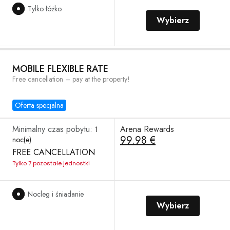
Tylko łóżko
Wybierz
MOBILE FLEXIBLE RATE
Free cancellation – pay at the property!
Oferta specjalna
Minimalny czas pobytu:
Arena Rewards
1
99.98 €
noc(e)
FREE CANCELLATION
Tylko 7 pozostałe jednostki
Nocleg i śniadanie
Wybierz