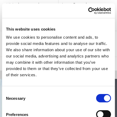
Minimalny czas pobytu:
Arena Rewards
1
124.70 €
noc(e)
FREE CANCELLATION
Tylko 3 pozostałe jednostki
This website uses cookies
We use cookies to personalise content and ads, to
Nocleg i śniadanie
Wybierz
provide social media features and to analyse our traffic.
We also share information about your use of our site with
our social media, advertising and analytics partners who
may combine it with other information that you’ve
UKRYJ WSZYSTKIE OFERTY
provided to them or that they’ve collected from your use
of their services.
Consent
Necessary
Selection
Preferences