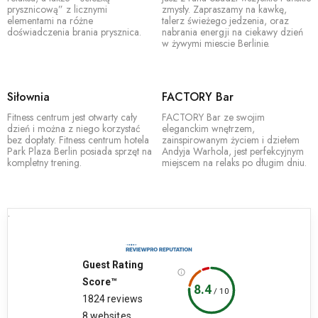
prysznicową” z licznymi
zmysły. Zapraszamy na kawkę,
elementami na różne
talerz świeżego jedzenia, oraz
doświadczenia brania prysznica.
nabrania energji na ciekawy dzień
w żywymi miescie Berlinie.
Siłownia
FACTORY Bar
Fitness centrum jest otwarty cały
FACTORY Bar ze swojim
dzień i można z niego korzystać
eleganckim wnętrzem,
bez dopłaty. Fitness centrum hotela
zainspirowanym życiem i dziełem
Park Plaza Berlin posiada sprzęt na
Andyja Warhola, jest perfekcyjnym
kompletny trening.
miejscem na relaks po długim dniu.
.
Guest Rating
Score™
8.4
/
10
1824 reviews
8 websites