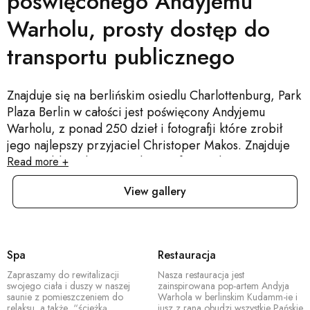
poświęconego Andyjemu
Warholu, prosty dostęp do
transportu publicznego
Znajduje się na berlińskim osiedlu Charlottenburg, Park
Plaza Berlin w całości jest poświęcony Andyjemu
Warholu, z ponad 250 dzieł i fotografji które zrobił
jego najlepszy przyjaciel Christoper Makos. Znajduje
się w pobliżu shopping ulicy Kurfürstendamm,
Read more +
Tiergarten, Ogrodu Zoologicznego, Theatre des
View gallery
Westens i Akwarium, kościoła pomnika i Kadewea.
Oferujemy 152 pokoje, XL pokoje i apartamenty,
Factory Bar zainspirowany Warholem, wystawę
fotografji Christophera Makosa oraz relaksującą saunę i
Spa
Restauracja
śiłownię.
Zapraszamy do rewitalizacji
Nasza restauracja jest
swojego ciała i duszy w naszej
zainspirowana pop-artem Andyja
saunie z pomieszczeniem do
Warhola w berlinskim Kudamm-ie i
relaksu, a także “ścieżką
jusz z rana obudzi wszystkie Pańskie