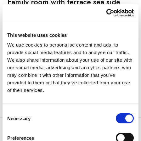
Family room with terrace sea side
+
Powierzchnia: 23 m², Maksymalne obłożenie: 2 osoby
dorosłe + 2 dzieci, Łóżko King-size (180x200 cm) oraz 2
This website uses cookies
pojedyncze sofy rozkładane (75x180 cm), Łazienka z
prysznicem (suszarka do włosów, rozszerzony zestaw
We use cookies to personalise content and ads, to
kosmetyków), Klimatyzacja, Bezpłatne WI-FI, Telewizor
provide social media features and to analyse our traffic.
LCD z płaskim ekranem (39"), Telefon z bezpośrednim
We also share information about your use of our site with
wyjściem na miasto, Sejf na laptopa, Umeblowany taras,
our social media, advertising and analytics partners who
Zestaw do parzenia kawy i herbaty
may combine it with other information that you’ve
provided to them or that they’ve collected from your use
of their services.
Zobacz szczegóły
Consent
Necessary
Selection
MOBILE FLEXIBLE RATE
Bezpłatne anulowanie rezerwacji - płatność na obiekcie!
Preferences