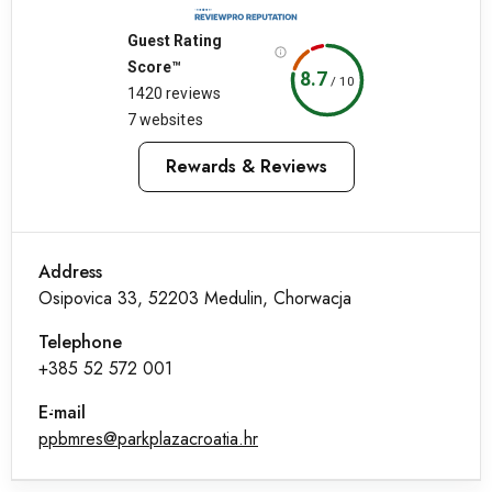
Guest Rating
Score™
8.7
/
10
1420 reviews
7 websites
Rewards & Reviews
Address
Osipovica 33, 52203 Medulin, Chorwacja
Telephone
+385 52 572 001
E-mail
ppbmres@parkplazacroatia.hr