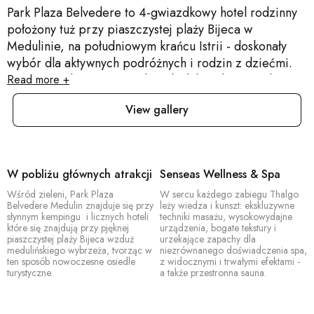
Park Plaza Belvedere to 4-gwiazdkowy hotel rodzinny
położony tuż przy piaszczystej plaży Bijeca w
Medulinie, na południowym krańcu Istrii - doskonały
wybór dla aktywnych podróżnych i rodzin z dziećmi.
Popływaj w lazurowym Adriatyku lub wybierz jeden z
Read more +
dwóch basenów zewnętrznych, basen dla dzieci i duży
View gallery
basen wewnętrzny, a następnie odpręż się w Senseas
Wellness & Spa z przestronną sauną. Rozbudowany
kompleks sportowy oferuje korty tenisowe, minigolf,
koszykówkę, wypożyczalnię rowerów, rowery wodne i
W pobliżu głównych atrakcji
Senseas Wellness & Spa
wiele więcej, a hotelowa restauracja serwuje lokalną
Wśród zieleni, Park Plaza
W sercu każdego zabiegu Thalgo
kuchnię śródziemnomorską z zapierającym dech
Belvedere Medulin znajduje się przy
leży wiedza i kunszt: ekskluzywne
widokiem na zatokę Medulin. Idealny na rodzinną
słynnym kempingu i licznych hoteli
techniki masażu, wysokowydajne
które się znajdują przy pjęknej
urządzenia, bogate tekstury i
zabawę i jako baza do zwiedzania Istrii, z centrum
piaszczystej plaży Bijeca wzduż
urzekające zapachy dla
Medulina oddalonym zaledwie o 10 minut spacerem.
medulińskiego wybrzeża, tvorząc w
niezrównanego doświadczenia spa,
ten sposób nowoczesne osiedle
z widocznymi i trwałymi efektami -
turystyczne.
a także przestronna sauna.