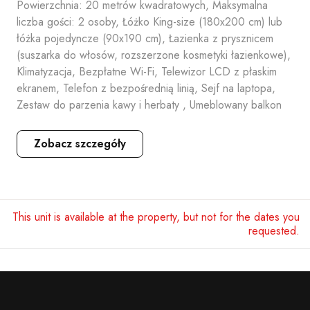
Powierzchnia: 20 metrów kwadratowych, Maksymalna
liczba gości: 2 osoby, Łóżko King-size (180x200 cm) lub
łóżka pojedyncze (90x190 cm), Łazienka z prysznicem
(suszarka do włosów, rozszerzone kosmetyki łazienkowe),
Klimatyzacja, Bezpłatne Wi-Fi, Telewizor LCD z płaskim
ekranem, Telefon z bezpośrednią linią, Sejf na laptopa,
Zestaw do parzenia kawy i herbaty , Umeblowany balkon
Zobacz szczegóły
This unit is available at the property, but not for the dates you
requested.