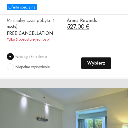
Oferta specjalna
Minimalny czas pobytu:
Arena Rewards
1
527.00 €
noc(e)
FREE CANCELLATION
Tylko 3 pozostałe jednostki
Nocleg i śniadanie
Wybierz
Niepełne wyżywienie