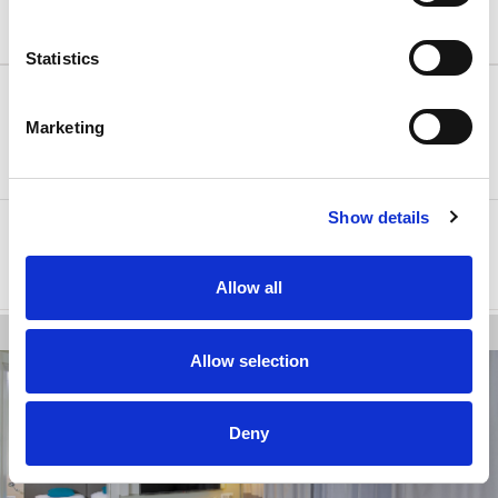
Oferta specjalna
Statistics
Minimalny czas pobytu:
Arena Rewards
1
532.00 €
noc(e)
Marketing
FREE CANCELLATION
Tylko 3 pozostałe jednostki
Show details
Nocleg i śniadanie
Wybierz
Niepełne wyżywienie
Allow all
Allow selection
Deny