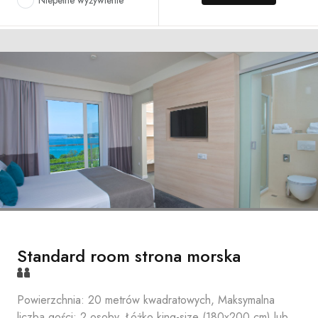
Niepełne wyżywienie
Standard room strona morska
Powierzchnia: 20 metrów kwadratowych, Maksymalna
liczba gości: 2 osoby, Łóżko king-size (180x200 cm) lub