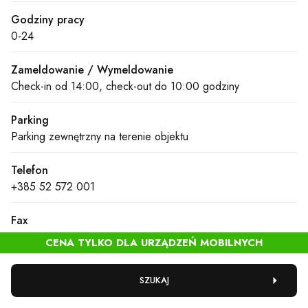
Godziny pracy
0-24
Zameldowanie / Wymeldowanie
Check-in od 14:00, check-out do 10:00 godziny
Parking
Parking zewnętrzny na terenie objektu
Telefon
+385 52 572 001
Fax
+385 52 529 401
E-mail
SZUKAJ
ppbmres@parkplazacroatia.hr