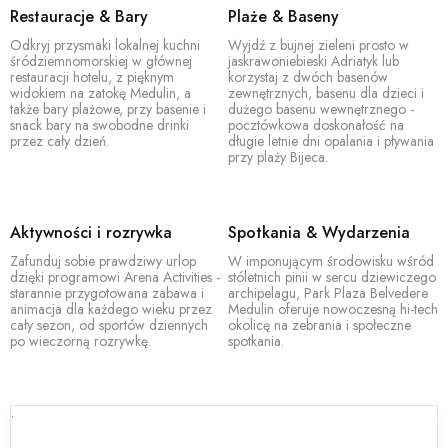
Restauracje & Bary
Plaże & Baseny
Odkryj przysmaki lokalnej kuchni
Wyjdź z bujnej zieleni prosto w
śródziemnomorskiej w głównej
jaskrawoniebieski Adriatyk lub
restauracji hotelu, z pięknym
korzystaj z dwóch basenów
widokiem na zatokę Medulin, a
zewnętrznych, basenu dla dzieci i
także bary plażowe, przy basenie i
dużego basenu wewnętrznego -
snack bary na swobodne drinki
pocztówkowa doskonałość na
przez cały dzień.
długie letnie dni opalania i pływania
przy plaży Bijeca.
Aktywności i rozrywka
Spotkania & Wydarzenia
Zafunduj sobie prawdziwy urlop
W imponującym środowisku wśród
dzięki programowi Arena Activities -
stóletnich pinii w sercu dziewiczego
starannie przygotowana zabawa i
archipelagu, Park Plaza Belvedere
animacja dla każdego wieku przez
Medulin oferuje nowoczesną hi-tech
cały sezon, od sportów dziennych
okolicę na zebrania i społeczne
po wieczorną rozrywkę.
spotkania.
.