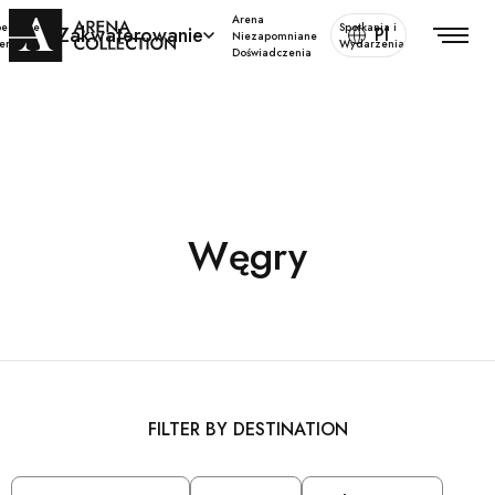
Arena
pecjalne
Spotkania i
Zakwaterowanie
Pl
Niezapomniane
erty
Wydarzenia
Doświadczenia
Węgry
FILTER BY DESTINATION