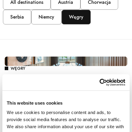
All destinations
Austria
Chorwacja
Serbia
Niemcy
Węgry
WĘGRY
Park Plaza Budapest
Park Plaza Budapest oferuje dynamiczną przestrzeń
do spotkań i celebracji, z oszałamiającym widokiem
This website uses cookies
na miasto w pełnym 360 stopniach. Nasze siedem
We use cookies to personalise content and ads, to
eleganckich sal konferencyjnych wyposażonych jest w
provide social media features and to analyse our traffic.
wysokiej jakości sprzęt audiowizualny, bezpłatne Wi-
We also share information about your use of our site with
Fi oraz profesjonalne usługi cateringowe i