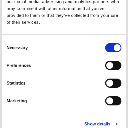
our social media, advertising and analytics partners who
organizację wydarzeń.
may combine it with other information that you’ve
provided to them or that they’ve collected from your use
Read more +
of their services.
Consent
Necessary
Selection
Download Brochure
Preferences
Statistics
Marketing
Show details