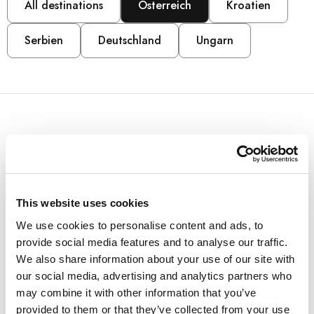
All destinations
Österreich
Kroatien
Serbien
Deutschland
Ungarn
ÖSTERREICH
Arena Franz Ferdinand
This website uses cookies
Nassfeld
We use cookies to personalise content and ads, to
provide social media features and to analyse our traffic.
Direkt neben der Talstation des
Millennium Express
We also share information about your use of our site with
bietet die
Arena Franz Ferdinand Nassfeld
einen
our social media, advertising and analytics partners who
einzigartigen Rückzugsort für Besprechungen und
may combine it with other information that you’ve
Veranstaltungen, der perfekt für aktives Teambuilding
provided to them or that they’ve collected from your use