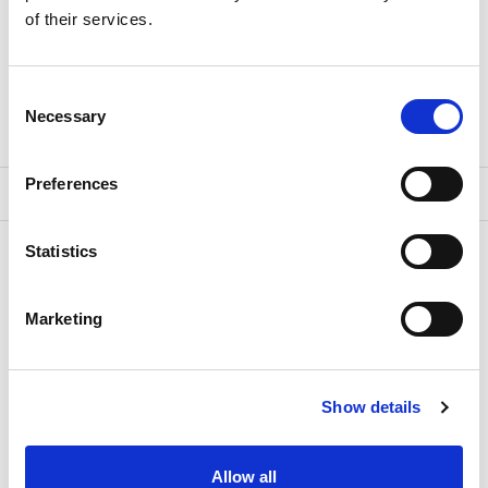
und Incentives geeignet ist.
of their services.
Read more +
Consent
Necessary
Selection
Preferences
Statistics
Marketing
Entdecken Sie außergewöhnliche Erlebnisse.
Abonnieren Sie jetzt unseren Newsletter!
Show details
Allow all