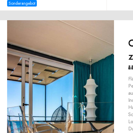
Sonderangebot
C
Fl
Pe
au
In
Ha
Sc
Lo
Du