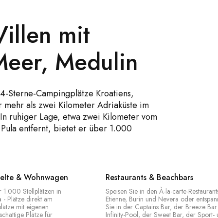
illen mit
Meer, Medulin
 4-Sterne-Campingplätze Kroatiens,
r mehr als zwei Kilometer Adriaküste im
 In ruhiger Lage, etwa zwei Kilometer vom
Pula entfernt, bietet er über 1.000
es und 18 brandneue Deluxe-Villen - jede
 Gästen stehen zwei Pools zur Verfügung
erbereich und ein 400 m² großer Infinity-
, eine Sportbar mit Ausrüstungsverleih
 Zelte & Wohnwagen
Restaurants & Beachbars
iche. Mit direktem Zugang zu Kiesstränden,
 1.000 Stellplätzen in
Speisen Sie in den À-la-carte-Restaurant
ucht von Medulin mit ihren verstreuten
- Plätze direkt am
Etienne, Burin und Nevera oder entspa
plätze mit eigenen
Sie in der Captains Bar, der Breeze Ba
le Ausgangspunkt für einen Familienurlaub
chattige Plätze für
Infinity-Pool, der Sweet Bar, der Sport-