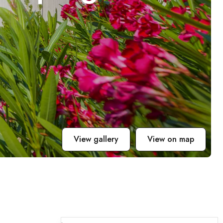
View gallery
View on map
.