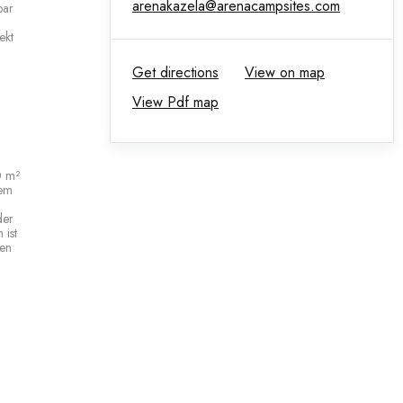
arenakazela@arenacampsites.com
bar
ekt
Get directions
View on map
View Pdf map
0 m²
nem
der
 ist
gen