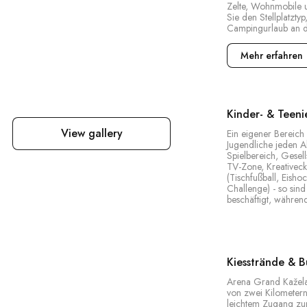
am Meer in Istrien.
Zelte, Wohnmobile
Sie den Stellplatzty
Campingurlaub an de
Mehr erfahren
Kinder- & Teeni
View gallery
Ein eigener Bereich
Jugendliche jeden Al
Spielbereich, Gesell
TV-Zone, Kreativeck
(Tischfußball, Eisho
Challenge) - so sind
beschäftigt, während
Kiesstrände & 
Arena Grand Kažela 
von zwei Kilometern
leichtem Zugang zur