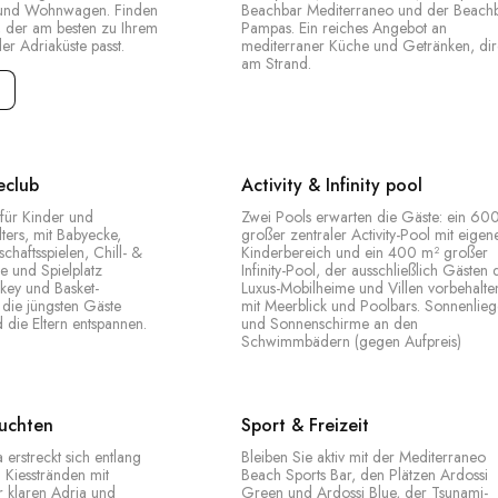
 und Wohnwagen. Finden
Beachbar Mediterraneo und der Beach
p, der am besten zu Ihrem
Pampas. Ein reiches Angebot an
r Adriaküste passt.
mediterraner Küche und Getränken, dir
am Strand.
eclub
Activity & Infinity pool
 für Kinder und
Zwei Pools erwarten die Gäste: ein 60
ters, mit Babyecke,
großer zentraler Activity-Pool mit eige
schaftsspielen, Chill- &
Kinderbereich und ein 400 m² großer
e und Spielplatz
Infinity-Pool, der ausschließlich Gästen 
ckey und Basket-
Luxus-Mobilheime und Villen vorbehalten
 die jüngsten Gäste
mit Meerblick und Poolbars. Sonnenlie
 die Eltern entspannen.
und Sonnenschirme an den
Schwimmbädern (gegen Aufpreis)
Buchten
Sport & Freizeit
erstreckt sich entlang
Bleiben Sie aktiv mit der Mediterraneo
 Kiesstränden mit
Beach Sports Bar, den Plätzen Ardossi
 klaren Adria und
Green und Ardossi Blue, der Tsunami-