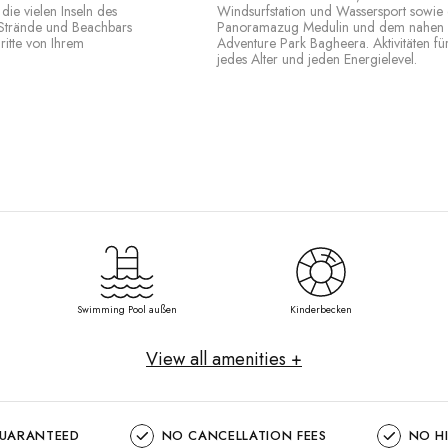
 die vielen Inseln des
Windsurfstation und Wassersport sowie
 Strände und Beachbars
Panoramazug Medulin und dem nahen
ritte von Ihrem
Adventure Park Bagheera. Aktivitäten fü
jedes Alter und jeden Energielevel.
Swimming Pool außen
Kinderbecken
View all amenities +
GUARANTEED
NO CANCELLATION FEES
NO H