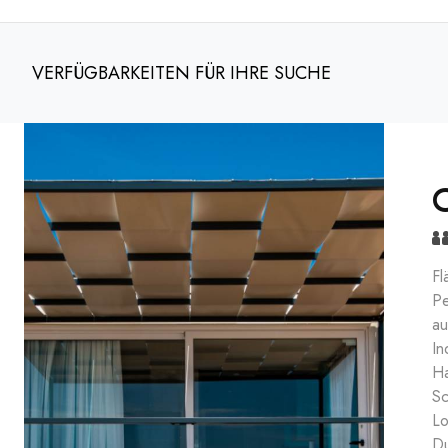
VERFÜGBARKEITEN FÜR IHRE SUCHE
Fl
Pe
au
In
Ha
Sc
Lo
Du