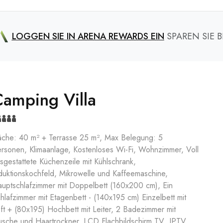
LOGGEN SIE IN ARENA REWARDS EIN
SPAREN SIE B
Camping Villa
äche: 40 m² + Terrasse 25 m², Max Belegung: 5
rsonen, Klimaanlage, Kostenloses Wi-Fi, Wohnzimmer, Voll
sgestattete Küchenzeile mit Kühlschrank,
duktionskochfeld, Mikrowelle und Kaffeemaschine,
uptschlafzimmer mit Doppelbett (160x200 cm), Ein
hlafzimmer mit Etagenbett - (140x195 cm) Einzelbett mit
ft + (80x195) Hochbett mit Leiter, 2 Badezimmer mit
sche und Haartrockner, LCD Flachbildschirm TV IPTV