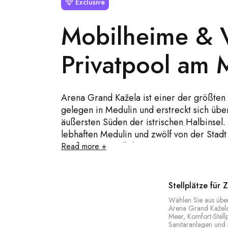
Exclusive
Mobilheime & V
Privatpool am 
Arena Grand Kažela ist einer der größten
gelegen in Medulin und erstreckt sich übe
äußersten Süden der istrischen Halbinsel.
lebhaften Medulin und zwölf von der Stadt 
großzügige Stellplätze, 234 Camping Hom
Read more +
mit Privatpool, Garten und Parkplatz. Den
(ein 600 m² großer Activity-Pool mit Kind
Pool), Restaurants und Poolbars am Strand
Stellplätze für
sowie Unterhaltung für Kinder und Jugendl
Wählen Sie aus über
Panoramablick auf Kap Kamenjak und die B
Arena Grand Kažela 
Meer, Komfort-Stell
Inselchen ist Arena Grand Kažela der idea
Sanitäranlagen und s