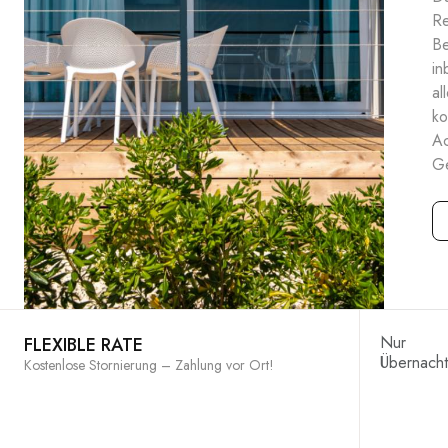
Re
Be
in
al
ko
Ac
G
Nur
FLEXIBLE RATE
Übernach
Kostenlose Stornierung – Zahlung vor Ort!