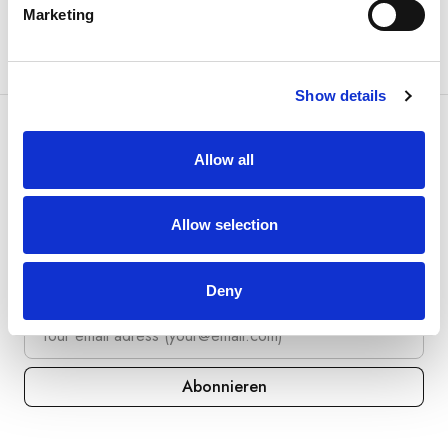
Transfers
Marketing
Show details
Allow all
Allow selection
Entdecken Sie außergewöhnliche Erlebnisse.
Abonnieren Sie jetzt unseren Newsletter!
Deny
Abonnieren