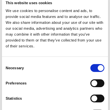
This website uses cookies
Family & Fun
We use cookies to personalise content and ads, to
provide social media features and to analyse our traffic.
We also share information about your use of our site with
our social media, advertising and analytics partners who
Sport & Adventure
may combine it with other information that you’ve
provided to them or that they’ve collected from your use
of their services.
Culture & History
Consent
Necessary
Selection
Preferences
Boat rental & Trips
Statistics