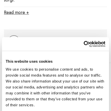
sorgt.
Read more +
Download Brochure
This website uses cookies
We use cookies to personalise content and ads, to
provide social media features and to analyse our traffic.
We also share information about your use of our site with
DEUTSCHLAND
our social media, advertising and analytics partners who
may combine it with other information that you’ve
art´otel Berlin Mitte
provided to them or that they’ve collected from your use
of their services.
Im Herzen von Berlin Mitte bietet
art'otel
einen