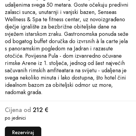
udaljenima svega 50 metara. Goste očekuju predivni
zalasci sunca, unutarnji i vanjski bazen, Senseas
Wellness & Spa te fitness centar, uz novoizgrađeno
dječje igralište za bezbrižne obiteljske dane na
svježem istarskom zraku. Gastronomska ponuda seže
od bogatog buffet doručka do izvrsnih à la carte jela
s panoramskim pogledom na Jadran i razasute
otočiće. Povijesna Pula - dom izvanredno očuvane
rimske Arene iz 1. stoljeća, jednog od šest najvećih
sačuvanih rimskih amfiteatara na svijetu - udaljena je
svega nekoliko minuta i lako dostupna, što hotel čini
idealnom bazom za obiteljski odmor uz more,
nadomak grada.
Cijena od
212 €
po jedinici
Rezerviraj