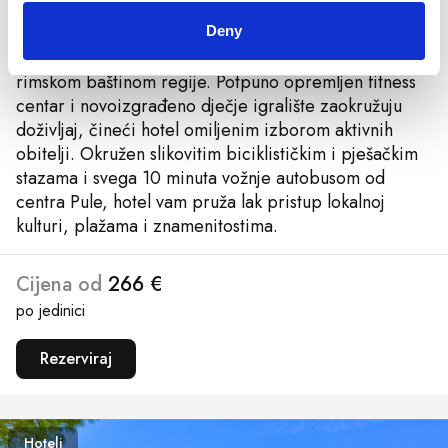
vanjski bazen s morskom vodom te se okrijepiti u spa
i wellness centru koji nudi suvremene tretmane uz
Deny
jedinstven izbor terapija nadahnutih bogatom
rimskom baštinom regije. Potpuno opremljen fitness
centar i novoizgrađeno dječje igralište zaokružuju
doživljaj, čineći hotel omiljenim izborom aktivnih
obitelji. Okružen slikovitim biciklističkim i pješačkim
stazama i svega 10 minuta vožnje autobusom od
centra Pule, hotel vam pruža lak pristup lokalnoj
kulturi, plažama i znamenitostima.
Cijena od
266 €
po jedinici
Rezerviraj
Hoteli