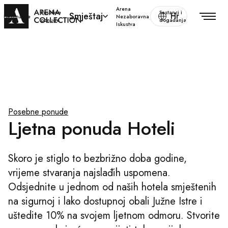
Arena
Posebne
Sastanci i
Smještaj
Hr
Destinacije
Nezaboravna
ponude
događanja
Iskustva
Posebne ponude
Ljetna ponuda Hoteli
Skoro je stiglo to bezbrižno doba godine,
vrijeme stvaranja najslađih uspomena.
Odsjednite u jednom od naših hotela smještenih
na sigurnoj i lako dostupnoj obali Južne Istre i
uštedite 10% na svojem ljetnom odmoru. Stvorite