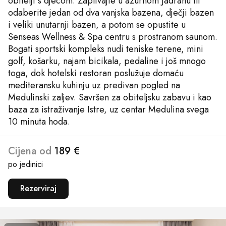
obitelji s djecom. Zaplivajte u azurnom Jadranu ili
odaberite jedan od dva vanjska bazena, dječji bazen
i veliki unutarnji bazen, a potom se opustite u
Senseas Wellness & Spa centru s prostranom saunom.
Bogati sportski kompleks nudi teniske terene, mini
golf, košarku, najam bicikala, pedaline i još mnogo
toga, dok hotelski restoran poslužuje domaću
mediteransku kuhinju uz predivan pogled na
Medulinski zaljev. Savršen za obiteljsku zabavu i kao
baza za istraživanje Istre, uz centar Medulina svega
10 minuta hoda.
Cijena od
189 €
po jedinici
Rezerviraj