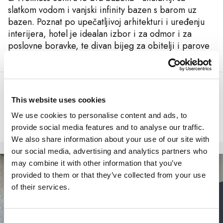
slatkom vodom i vanjski infinity bazen s barom uz
bazen. Poznat po upečatljivoj arhitekturi i uređenju
interijera, hotel je idealan izbor i za odmor i za
poslovne boravke, te divan bijeg za obitelji i parove
na istarskoj rivijeri.
Cijena od
439 €
po jedinici
This website uses cookies
We use cookies to personalise content and ads, to
Rezerviraj
provide social media features and to analyse our traffic.
We also share information about your use of our site with
our social media, advertising and analytics partners who
may combine it with other information that you’ve
Hoteli
provided to them or that they’ve collected from your use
of their services.
Consent