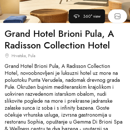
360° view
Grand Hotel Brioni Pula, A
Radisson Collection Hotel
Hrvatska, Pula
Grand Hotel Brioni Pula, A Radisson Collection
Hotel, novoobnovljeni je luksuzni hotel uz more na
poluotoku Punta Verudela, nadomak drevnog grada
Pule. Okružen bujnim mediteranskim krajolikom i
uokviren razvedenom istarskom obalom, nudi
slikovite poglede na more i prekrasne jadranske
zalaske sunca iz soba i s infinity bazena. Goste
očekuje vrhunska usluga, izvrsna gastronomija u
restoranu Sophia, opuštanje u Gemma Di Brioni Spa
& Wellness centru te dva bazena - unutarnji sa