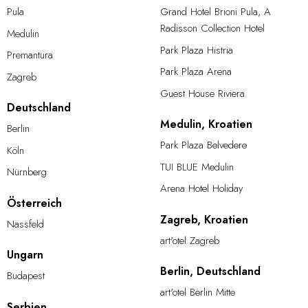
Pula
Grand Hotel Brioni Pula, A
Radisson Collection Hotel
Medulin
Park Plaza Histria
Premantura
Park Plaza Arena
Zagreb
Guest House Riviera
Deutschland
Medulin, Kroatien
Berlin
Park Plaza Belvedere
Köln
TUI BLUE Medulin
Nürnberg
Arena Hotel Holiday
Österreich
Zagreb, Kroatien
Nassfeld
art'otel Zagreb
Ungarn
Berlin, Deutschland
Budapest
art'otel Berlin Mitte
Serbien