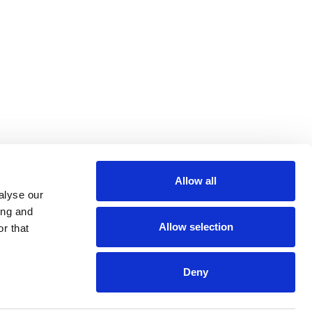
Allow all
alyse our
ing and
Allow selection
r that
Deny