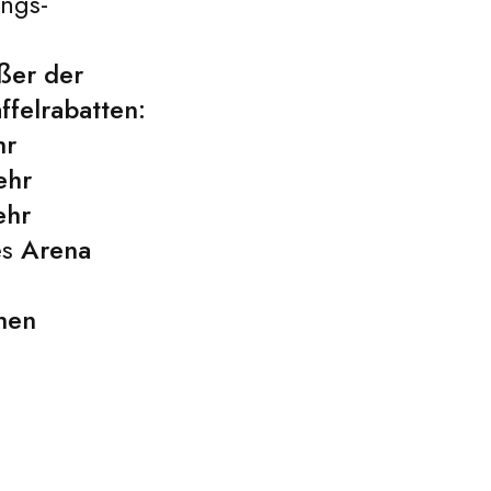
ungs-
ößer der
ffelrabatten:
hr
ehr
ehr
es
Arena
chen