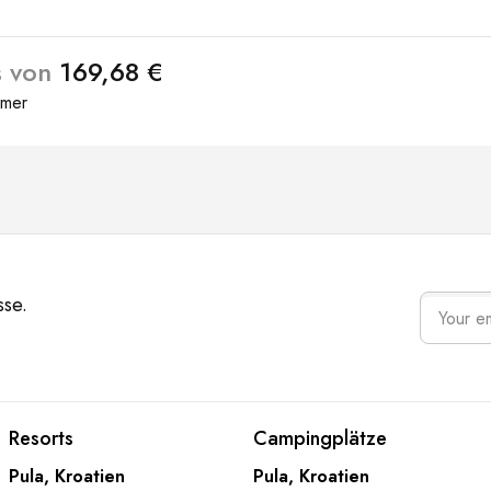
s von
169,68 €
mmer
sse.
ooter navigation
Resorts
Campingplä
Resorts
Campingplätze
Pula, Kroatien
Pula, Kroatien