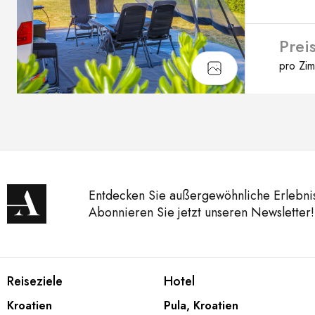
Prei
pro Zi
Entdecken Sie außergewöhnliche Erlebni
Abonnieren Sie jetzt unseren Newsletter!
Arena Collection – F
Reiseziele
Hotel
Reiseziele
Hotel
Kroatien
Pula, Kroatien