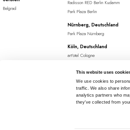
Radisson RED Berlin Kudamm
Belgrad
Park Plaza Berlin
Nürnberg, Deutschland
Park Plaza Nürnberg
Köln, Deutschland
art'otel Cologne
Nassfeld, Österreich
This website uses cookie
Arena Franz Ferdinand Nassfeld
We use cookies to personal
traffic. We also share info
Budapest, Ungarn
analytics partners who may
Park Plaza Budapest
they’ve collected from your
Belgrad, Serbien
Radisson RED Belgrade