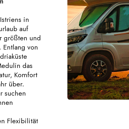
em
striens in
rlaub auf
r größten und
 Entlang von
Adriaküste
Medulin das
tur, Komfort
hr über.
r suchen
nnen
 Flexibilität