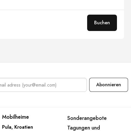
Buchen
Abonnieren
tze
Mobilheime
Mobilheime
Sonderangebote
Pula, Kroatien
Tagungen und