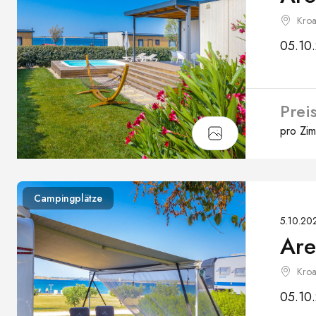
Kroa
05.10.
Prei
pro Zi
Campingplätze
5.10.202
Are
Kroa
05.10.