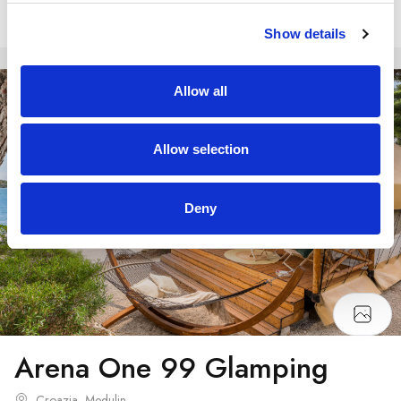
Prenota ora
Show details
Campeggi
Allow all
Allow selection
Deny
Arena One 99 Glamping
Croazia, Medulin