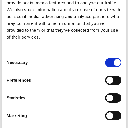
provide social media features and to analyse our traffic.
tempo villaggio di pescatori, oggi una delle mete
We also share information about your use of our site with
balneari più amate del sud dell\'Istria. Immerso in
our social media, advertising and analytics partners who
pini profumati e circondato da oltre tre chilometri di
may combine it with other information that you’ve
costa, offre case mobili (mobil home) in affitto come
provided to them or that they’ve collected from your use
base economica e adatta alle famiglie sul mare. Gli
of their services.
ospiti troveranno spiagge per tutti i gusti, tra cui una
lunga spiaggia sabbiosa con acqua bassa e sicura,
ideale per famiglie con bambini piccoli, oltre a un
Consent
acquapark, sport acquatici e un grande Family Park
Necessary
Selection
all\'ingresso del campeggio. Con splendide viste
sull\'arcipelago di Medulin, le sue isole, Capo
Kamenjak e il vicino porto turistico, e un piccolo
Preferences
porticciolo in loco, Arena Medulin è una scelta
rilassante per una vacanza al mare in Istria, Croazia.
Statistics
Prezzo da
66 €
Marketing
per unità