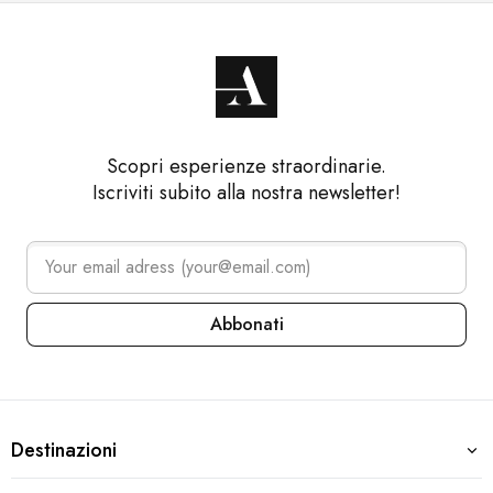
Scopri esperienze straordinarie.
Iscriviti subito alla nostra newsletter!
Abbonati
Arena Collection – Footer navi
Destinazioni
Destinazioni
Croazia