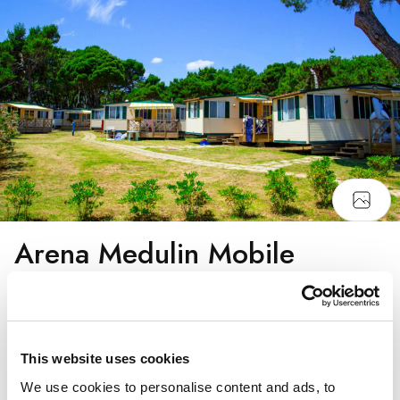
Arena Medulin Mobile
Homes
Croazia, Medulin
Arena Medulin è un campeggio a 3 stelle situato su
This website uses cookies
due piccole penisole nella tranquilla baia di Medulin,
We use cookies to personalise content and ads, to
proprio accanto alla vivace località di Medulin - un