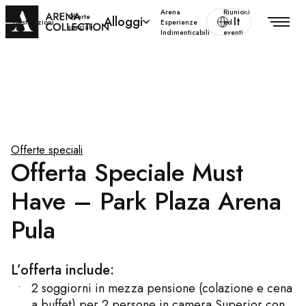
Arena
Riunioni
Offerte
Alloggi
It
Destinazioni
Esperienze
ed
speciali
Indimenticabili
eventi
Offerte speciali
Offerta Speciale Must
Have – Park Plaza Arena
Pula
L’offerta include:
2 soggiorni in mezza pensione (colazione e cena
a buffet) per 2 persone in camera Superior con