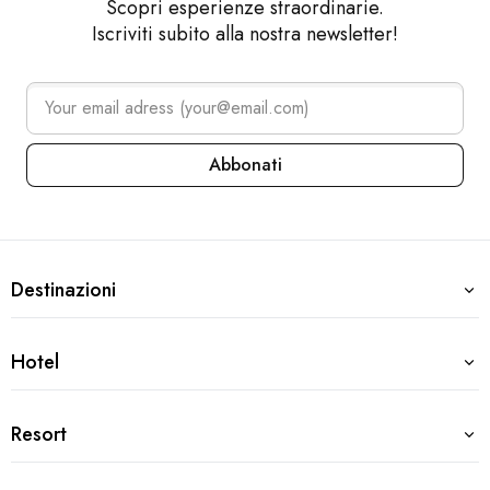
Scopri esperienze straordinarie.
Iscriviti subito alla nostra newsletter!
Abbonati
Arena Collection – Footer navi
Destinazioni
Destinazioni
Croazia
Hotel
Hotel
Pola
Medulin
Pola, Croazia
Resort
Premantura
Resort
Grand Hotel Brioni Pula, A Radisson Collection Hotel
Zagabria
Park Plaza Histria
Pola, Croazia