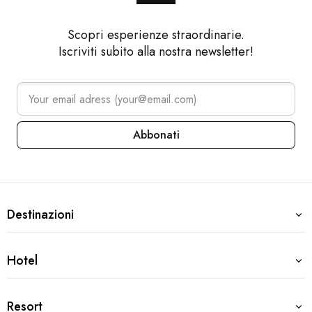
Scopri esperienze straordinarie.
Iscriviti subito alla nostra newsletter!
Abbonati
Arena Collection – Footer navi
Destinazioni
Destinazioni
Croazia
Hotel
Hotel
Pola
Medulin
Pola, Croazia
Resort
Premantura
Resort
Grand Hotel Brioni Pula, A Radisson Collection Hotel