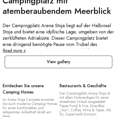
Campingplatz mit
atemberaubendem Meerblick
Der Campingplatz Arena Stoja liegt auf der Halbinsel
Stoja und bietet eine idyllische Lage, umgeben von der
zerklüfteten Adriaküste. Dieser Campingplatz bietet
eine dringend benötigte Pause vom Trubel des
modernen Lebens und eignet sich sowohl für
Read more +
Familienurlaube als auch für Kurzurlaube zu zweit.
View gallery
Naturliebhaber werden auf unserem großzügigen
Campingplatz mit Stellplätzen für Zelte und
Wohnwagen genau richtig sein. Wer Komfort sucht,
kann in unseren Selbstversorger-Campinghäusern
Entdecken Sie unsere
Restaurants & Geschäfte
genießen, die jeweils über eine private Terrasse
Camping Homes
Der Campingplatz Arena Stoja ist
verfügen. Genießen Sie Annehmlichkeiten wie TV,
mit allem Notwendigen für einen
Im Arena Stoja Campsite erwarten
Kücheneinrichtungen und eigenes Bad mit Dusche. Der
stressfreien Urlaub ausgestattet.
Sie auch moderne Camping Homes
Pepas Food & Fire, Strandbar
Ausblick vom Campingplatz umfasst markante weiße
für einen komfortablen und
„Sun“, Coffee, Wine & Tapas: Ala
entspannten Aufenthalt direkt am
Felsen und das azurblaue Meer. Es erwarten Sie
Šu, Supermarkt Konzum.
Meer.