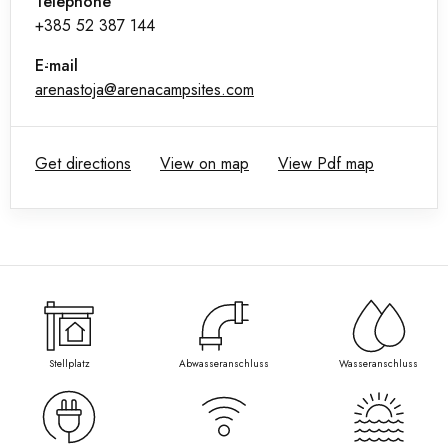
Telephone
+385 52 387 144
E-mail
arenastoja@arenacampsites.com
Get directions
View on map
View Pdf map
Stellplatz
Abwasseranschluss
Wasseranschluss