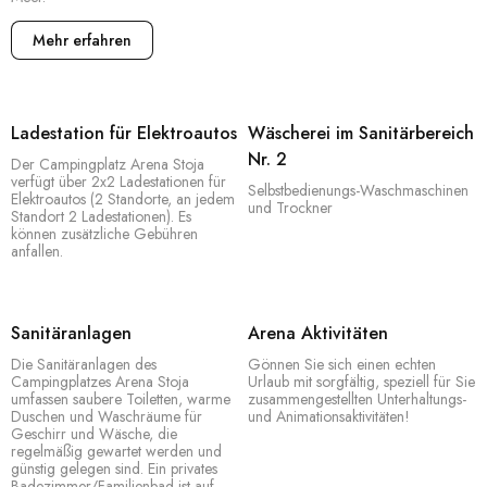
vielfältige Strände, die unterschiedlichen Vorlieben
gerecht werden – felsige Strände für Naturliebhaber,
Mehr erfahren
Klippen für Abenteuerlustige und Kiesstrände, die sich
perfekt für Familien mit Kindern eignen. Nehmen Sie
an einer Reihe von Aktivitäten wie Tauchen,
Ladestation für Elektroautos
Wäscherei im Sanitärbereich
Schwimmen, Sonnenbaden und Sportarten wie
Nr. 2
Basketball, Volleyball und Segeln teil. Um allen Ihren
Der Campingplatz Arena Stoja
verfügt über 2x2 Ladestationen für
Bedürfnissen gerecht zu werden, verfügt die Unterkunft
Selbstbedienungs-Waschmaschinen
Elektroautos (2 Standorte, an jedem
und Trockner
über Restaurants, einen Minimarkt und eine Bar. Wenn
Standort 2 Ladestationen). Es
können zusätzliche Gebühren
Sie Lust auf etwas Kultur und Geschichte haben, ist die
anfallen.
historische Altstadt von Pula nur 3,2 km entfernt. Diese
Region ist für ihre ruhige Naturschönheit bekannt.
Unterstützt durch unsere erstklassige Gastfreundschaft
Sanitäranlagen
Arena Aktivitäten
ist dies ein Rezept für einen unvergesslichen
Die Sanitäranlagen des
Gönnen Sie sich einen echten
Urlaub. Um allen Ihren Bedürfnissen gerecht zu
Campingplatzes Arena Stoja
Urlaub mit sorgfältig, speziell für Sie
werden, verfügt die Unterkunft über Restaurants, einen
umfassen saubere Toiletten, warme
zusammengestellten Unterhaltungs-
Duschen und Waschräume für
und Animationsaktivitäten!
Minimarkt und eine Bar. Wenn Sie Lust auf etwas Kultur
Geschirr und Wäsche, die
und Geschichte haben, ist die historische Altstadt von
regelmäßig gewartet werden und
günstig gelegen sind. Ein privates
Pula nur 4 km entfernt.
Badezimmer/Familienbad ist auf